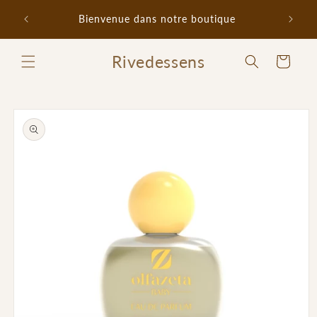
et
Promo 
passer
Bienvenue dans notre boutique
au
contenu
Rivedessens
Panier
Passer aux
informations
produits