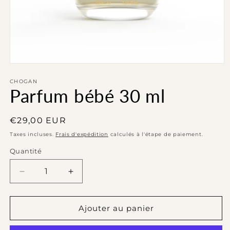
Ouvrir
le
média
CHOGAN
Parfum bébé 30 ml
1
dans
une
fenêtre
Prix
€29,00 EUR
modale
habituel
Taxes incluses.
Frais d'expédition
calculés à l'étape de paiement.
Quantité
Réduire
Augmenter
la
la
quantité
quantité
de
de
Ajouter au panier
Parfum
Parfum
bébé
bébé