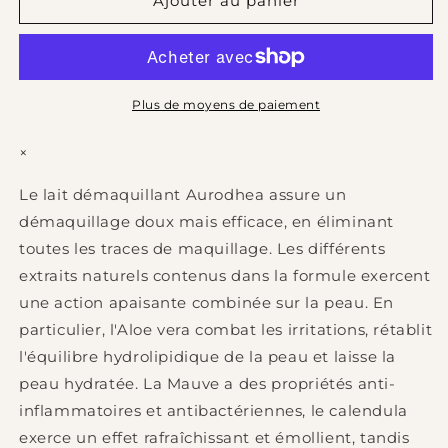
de
de
Ajouter au panier
LAIT
LAIT
NETTOYANT
NETTOYANT
-
-
150
150
ml
ml
Plus de moyens de paiement
×
Le lait démaquillant Aurodhea assure un
démaquillage doux mais efficace, en éliminant
toutes les traces de maquillage. Les différents
extraits naturels contenus dans la formule exercent
une action apaisante combinée sur la peau. En
particulier, l'Aloe vera combat les irritations, rétablit
l'équilibre hydrolipidique de la peau et laisse la
peau hydratée. La Mauve a des propriétés anti-
inflammatoires et antibactériennes, le calendula
exerce un effet rafraîchissant et émollient, tandis