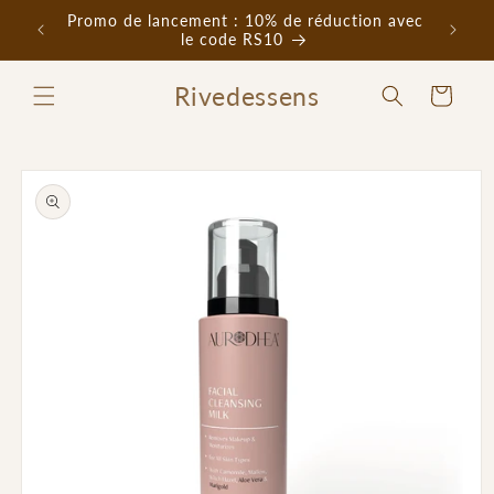
et
Promo de lancement : 10% de réduction avec
passer
le code RS10
au
contenu
Rivedessens
Panier
Passer aux
informations
produits