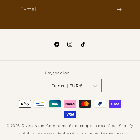
E-mail
Facebook
Instagram
TikTok
Pays/région
France | EUR €
Moyens
de
paiement
© 2026,
Rivedessens
Commerce électronique propulsé par Shopify
Politique de confidentialité
Politique d’expédition