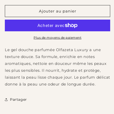
la
la
quantité
quantité
de
de
Ajouter au panier
111
111
Gel
Gel
douche
douche
Mixte
Mixte
Luxury
Luxury
Plus de moyens de paiement
(parfum
(parfum
inspiré)
inspiré)
Le gel douche parfumée Olfazeta Luxury a une
-
-
texture douce. Sa formule, enrichie en notes
250
250
aromatiques, nettoie en douceur même les peaux
ml
ml
les plus sensibles. Il nourrit, hydrate et protège,
laissant la peau lisse chaque jour. Le parfum délicat
donne à la peau une odeur de longue durée.
Partager