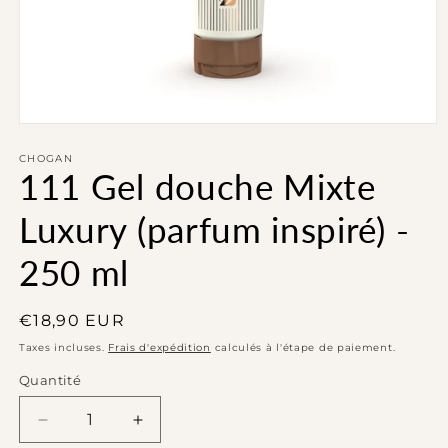
Ouvrir
le
média
CHOGAN
111 Gel douche Mixte
1
dans
une
Luxury (parfum inspiré) -
fenêtre
modale
250 ml
Prix
€18,90 EUR
habituel
Taxes incluses.
Frais d'expédition
calculés à l'étape de paiement.
Quantité
Réduire
Augmenter