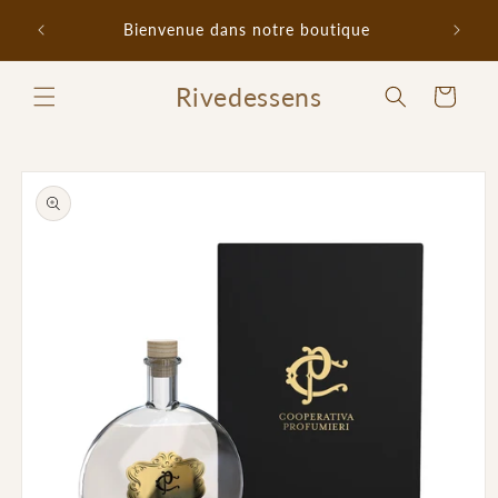
et
Promo 
passer
Bienvenue dans notre boutique
au
contenu
Rivedessens
Panier
Passer aux
informations
produits