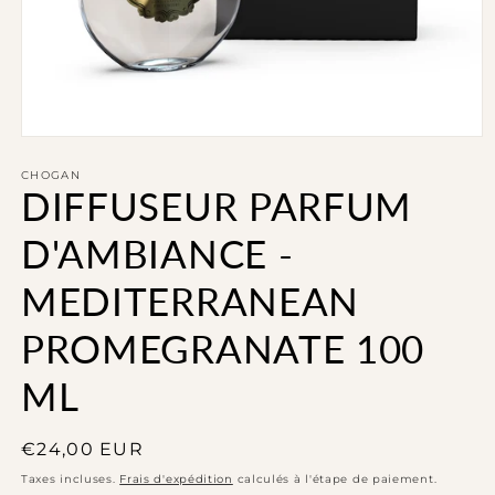
Ouvrir
le
média
CHOGAN
DIFFUSEUR PARFUM
1
dans
une
D'AMBIANCE -
fenêtre
modale
MEDITERRANEAN
PROMEGRANATE 100
ML
Prix
€24,00 EUR
habituel
Taxes incluses.
Frais d'expédition
calculés à l'étape de paiement.