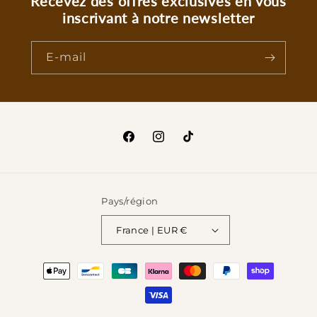
Recevez des offres exclusives en vous
inscrivant à notre newsletter
E-mail
Facebook
Instagram
TikTok
Pays/région
France | EUR €
Moyens
de
paiement