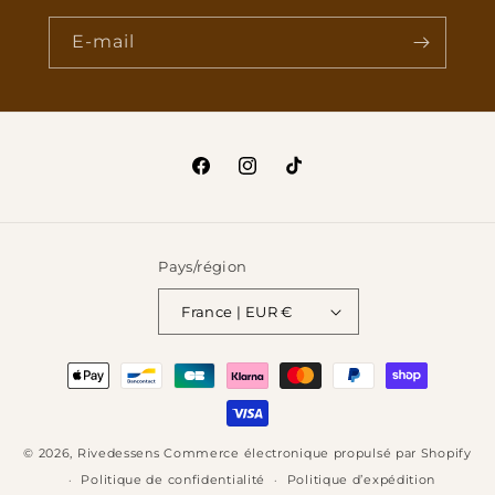
E-mail
Facebook
Instagram
TikTok
Pays/région
France | EUR €
Moyens
de
paiement
© 2026,
Rivedessens
Commerce électronique propulsé par Shopify
Politique de confidentialité
Politique d’expédition