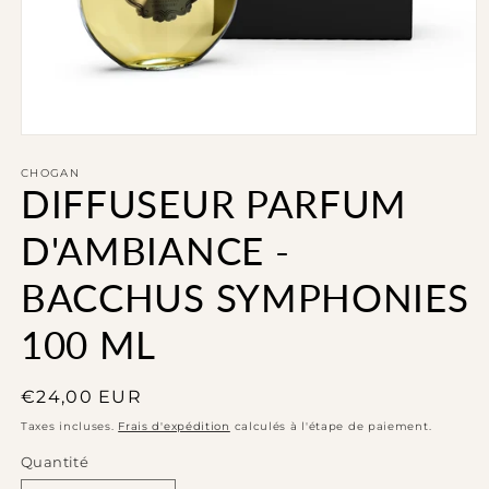
Ouvrir
le
média
CHOGAN
DIFFUSEUR PARFUM
1
dans
une
D'AMBIANCE -
fenêtre
modale
BACCHUS SYMPHONIES
100 ML
Prix
€24,00 EUR
habituel
Taxes incluses.
Frais d'expédition
calculés à l'étape de paiement.
Quantité