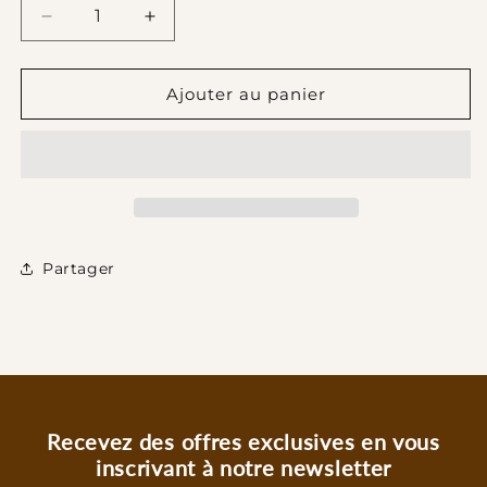
Réduire
Augmenter
la
la
quantité
quantité
de
de
Ajouter au panier
DIFFUSEUR
DIFFUSEUR
PARFUM
PARFUM
D&#39;AMBIANCE
D&#39;AMBIANCE
-
-
BACCHUS
BACCHUS
SYMPHONIES
SYMPHONIES
100
100
Partager
ML
ML
Recevez des offres exclusives en vous
inscrivant à notre newsletter