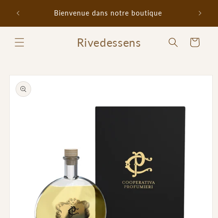
et
Promo 
passer
Bienvenue dans notre boutique
au
contenu
Rivedessens
Panier
Passer aux
informations
produits