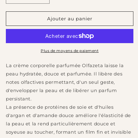
la
la
quantité
quantité
de
de
Ajouter au panier
121
121
Crème
Crème
corporelle
corporelle
parfumée
parfumée
-
-
Plus de moyens de paiement
150
150
ml
ml
La crème corporelle parfumée Olfazeta laisse la
peau hydratée, douce et parfumée. Il libère des
notes olfactives permettant, d'un seul geste,
d'envelopper la peau et de libérer un parfum
persistant.
La présence de protéines de soie et d'huiles
d'argan et d'amande douce améliore l'élasticité de
la peau et la rend particulièrement douce et
soyeuse au toucher, formant un film fin et invisible