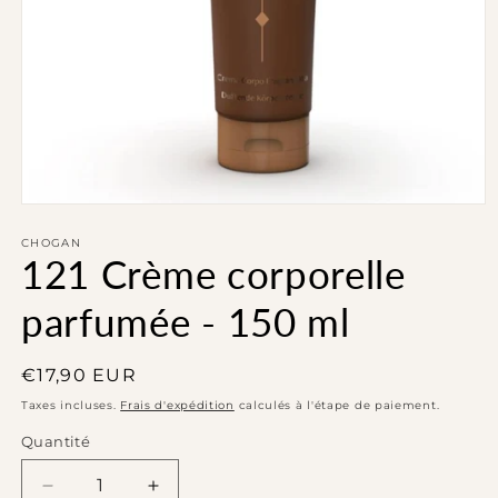
Ouvrir
le
média
CHOGAN
121 Crème corporelle
1
dans
une
parfumée - 150 ml
fenêtre
modale
Prix
€17,90 EUR
habituel
Taxes incluses.
Frais d'expédition
calculés à l'étape de paiement.
Quantité
Réduire
Augmenter