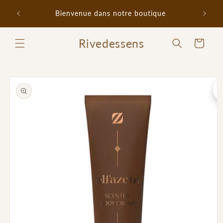
et
Promo 
passer
Bienvenue dans notre boutique
au
contenu
Rivedessens
Panier
Passer aux
informations
produits