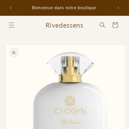
et
passer
Bienvenue dans notre boutique
au
contenu
Rivedessens
Panier
Passer aux
informations
produits