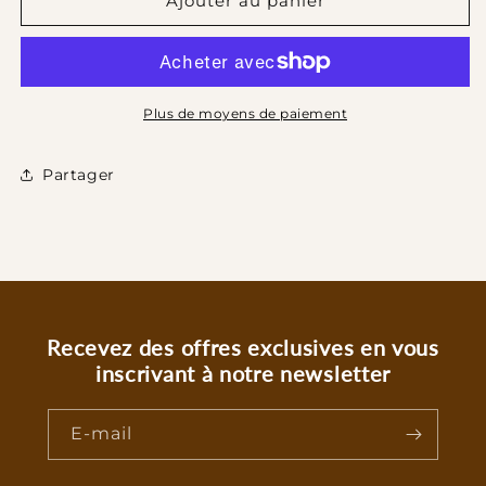
de
de
Ajouter au panier
064
064
PARFUM
PARFUM
FEMME
FEMME
ESSENCE
ESSENCE
30%
30%
Plus de moyens de paiement
-
-
100
100
Partager
ML
ML
Recevez des offres exclusives en vous
inscrivant à notre newsletter
E-mail