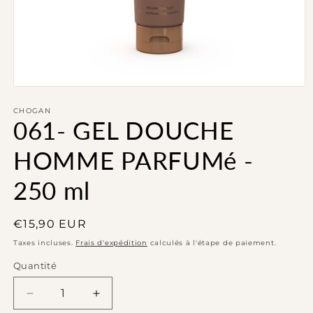
Ouvrir
le
média
CHOGAN
061- GEL DOUCHE
1
dans
une
HOMME PARFUMé -
fenêtre
modale
250 ml
Prix
€15,90 EUR
habituel
Taxes incluses.
Frais d'expédition
calculés à l'étape de paiement.
Quantité
Réduire
Augmenter