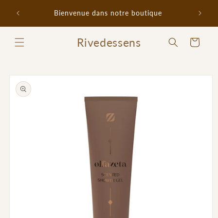
et
Promo 
passer
Bienvenue dans notre boutique
au
contenu
Rivedessens
Panier
Passer aux
informations
produits