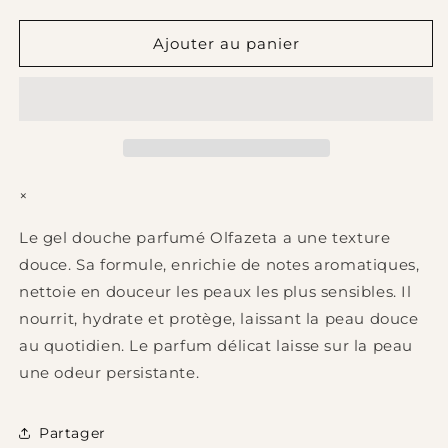
la
la
quantité
quantité
de
de
Ajouter au panier
061-
061-
GEL
GEL
DOUCHE
DOUCHE
HOMME
HOMME
PARFUMé
PARFUMé
-
-
250
250
×
ml
ml
Le gel douche parfumé Olfazeta a une texture
douce. Sa formule, enrichie de notes aromatiques,
nettoie en douceur les peaux les plus sensibles. Il
nourrit, hydrate et protège, laissant la peau douce
au quotidien. Le parfum délicat laisse sur la peau
une odeur persistante.
Partager