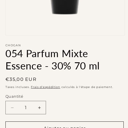
Ouvrir
le
média
CHOGAN
054 Parfum Mixte
1
dans
une
Essence - 30% 70 ml
fenêtre
modale
Prix
€35,00 EUR
habituel
Taxes incluses.
Frais d'expédition
calculés à l'étape de paiement.
Quantité
Réduire
Augmenter
la
la
quantité
quantité