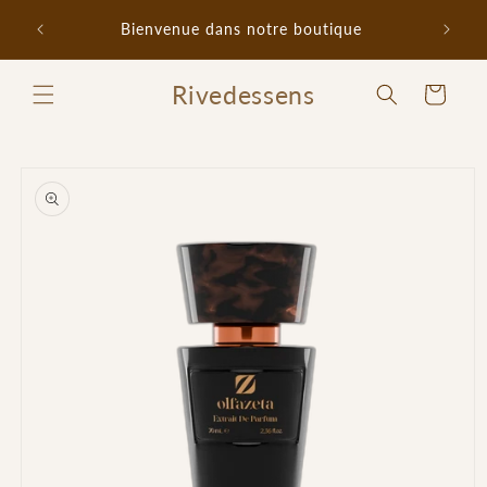
et
Promo 
passer
Bienvenue dans notre boutique
au
contenu
Rivedessens
Panier
Passer aux
informations
produits