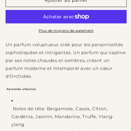
de
de
Ajouter au panier
054
054
Parfum
Parfum
Mixte
Mixte
Essence
Essence
-
-
Plus de moyens de paiement
30%
30%
70
70
Un parfum voluptueux créé pour les personnalités
ml
ml
sophistiquées et intrigantes. Un parfum qui captive
par ses notes chaudes et sombres, créant un
parfum moderne et intemporel avec un cœur
d'Orchidée.
.
Pyramide olfactive
Notes de tête: Bergamote, Cassis, Citron,
Gardénia, Jasmin, Mandarine, Truffe, Ylang-
ylang